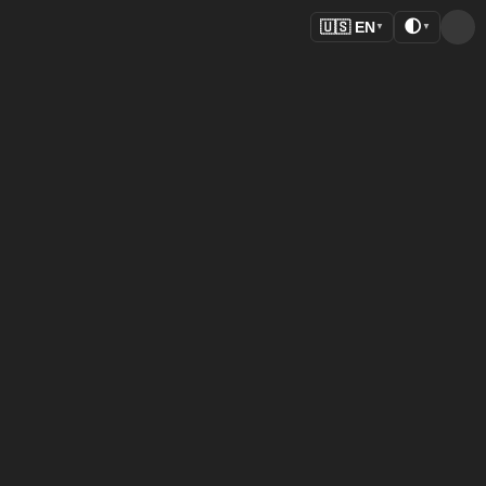
🌓
🇺🇸
EN
▼
▼