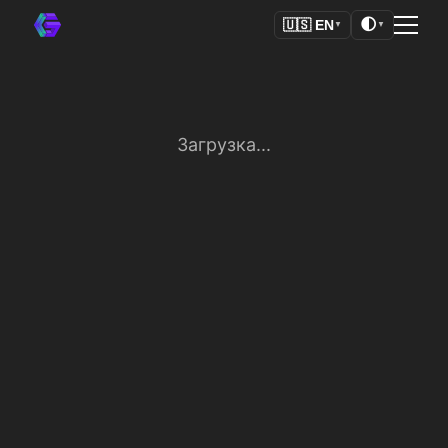
🌓
🇺🇸
EN
▼
▼
Загрузка...