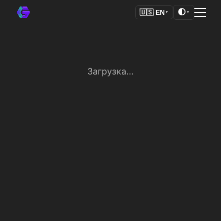
🌓
🇺🇸
EN
▼
▼
Загрузка...