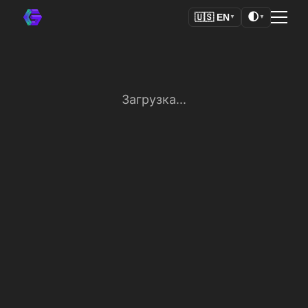
🌓
🇺🇸
EN
▼
▼
Загрузка...