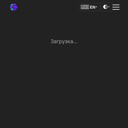
🌓
🇺🇸
EN
▼
▼
Загрузка...