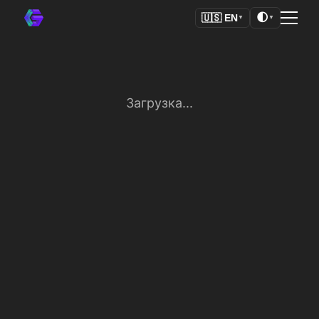
🌓
🇺🇸
EN
▼
▼
Загрузка...