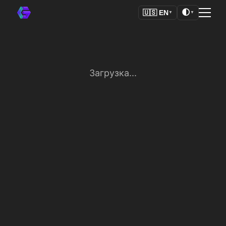
🌓
🇺🇸
EN
▼
▼
Загрузка...