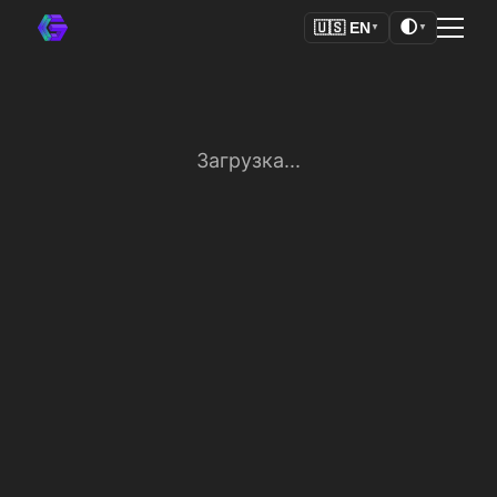
🌓
🇺🇸
EN
▼
▼
Загрузка...