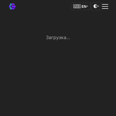
🌓
🇺🇸
EN
▼
▼
Загрузка...