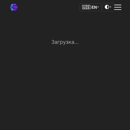
🌓
🇺🇸
EN
▼
▼
Загрузка...