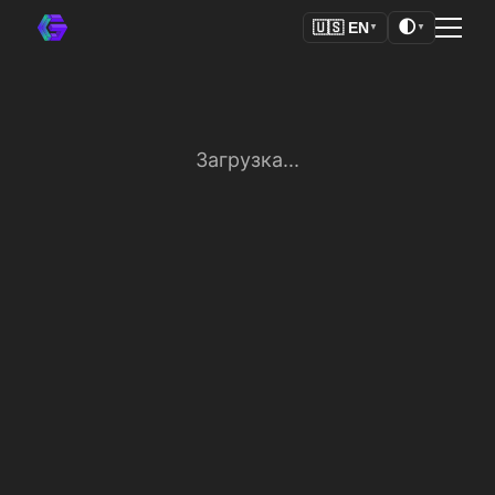
🌓
🇺🇸
EN
▼
▼
Загрузка...