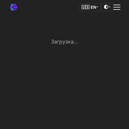
🌓
🇺🇸
EN
▼
▼
Загрузка...