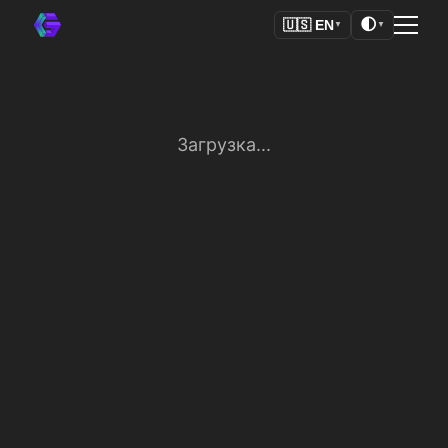
🌓
🇺🇸
EN
▼
▼
Загрузка...