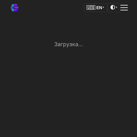
🌓
🇺🇸
EN
▼
▼
Загрузка...