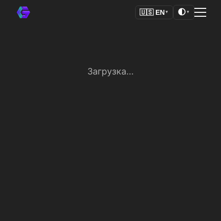
🌓
🇺🇸
EN
▼
▼
Загрузка...