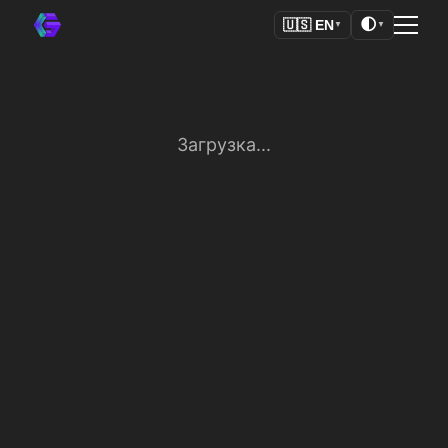
🌓
🇺🇸
EN
▼
▼
Загрузка...