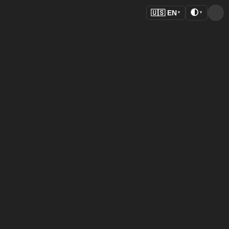
🌓
🇺🇸
EN
▼
▼